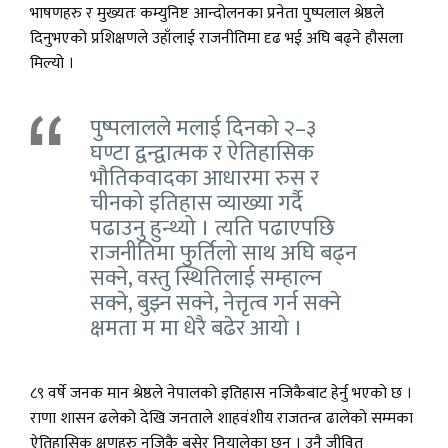
भाषणहरु र मुख्यतः कम्युनिष्ट आन्दोलनका प्रनेता पुष्पलाल श्रेष्ठले
दिनुभएको प्रशिक्षणले उहाँलाई राजनीतिमा दृढ भई अघि बढ्ने हौसला
मिल्यो ।
पुष्पलालले मलाई दिनको २–३
घण्टा द्वन्द्वात्मक र ऐतिहासिक
भौतिकवादका आधारमा रुस र
चीनको इतिहास व्याख्या गर्दै
पढाउनु हुन्थ्यो । त्यति पढाएपछि
राजनीतिमा फुर्तिलो साथ अघि बढ्न
सक्ने, वस्तु स्थितिलाई सम्हाल्न
सक्ने, बुझ्न सक्ने, नेत्तृत्व गर्न सक्ने
क्षमता म मा धेरै बढेर आयो ।
८९ वर्षे जनक मान श्रेष्ठले नेपालको इतिहास नजिकैबाट हेर्नु भएको छ ।
राणा शासन ढलेको देखि जनताले शाहवंशीय राजतन्त्र ढालेको सम्मका
ऐतिहासिक क्षणहरु नजिकै बसेर नियालेका छन् । उनै जीवित