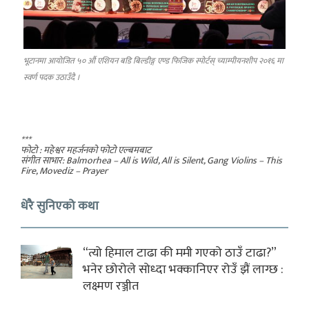
भूटानमा आयोजित ५० औं एशियन बडि बिल्डीङ्ग एण्ड फिजिक स्पोर्टस् च्याम्पीयनशीप २०१६ मा
स्वर्ण पदक उठाउँदै ।
***
फोटो : महेश्वर महर्जनको फोटो एल्बमबाट
संगीत साभार: Balmorhea – All is Wild, All is Silent, Gang Violins – This
Fire, Movediz – Prayer
धेरै सुनिएको कथा
“त्यो हिमाल टाढा की ममी गएको ठाउँ टाढा?”
भनेर छोरोले सोध्दा भक्कानिएर रोउँ झैं लाग्छ :
लक्ष्मण रञ्जीत